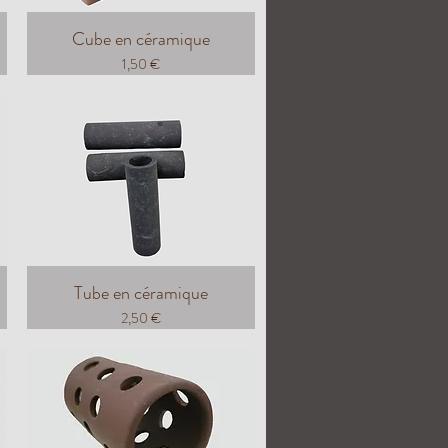
Cube en céramique
Prix
1,50 €
Tube en céramique
Prix
2,50 €