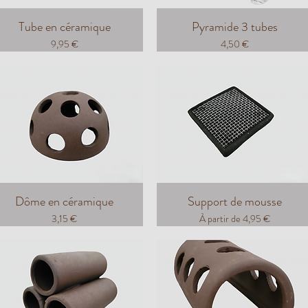
Tube en céramique
Pyramide 3 tubes
Prix
Prix
9,95 €
4,50 €
Dôme en céramique
Support de mousse
Prix
Prix promotionnel
3,15 €
À partir de
4,95 €