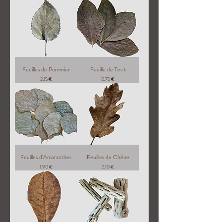
Feuilles de Pommier
Feuille de Teck
Prix
Prix
2,15 €
0,75 €
Feuilles d'Amaranthes
Feuilles de Chêne
Prix
Prix
1,90 €
2,10 €