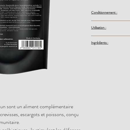
Conditionnement :
Vendu à l'unité, sachet 
Utilisation :
1 stick pour 10 à 15 crev
Ingrédients :
son de soja biologique, 
bêta-glucanes biodispo
MOS), feuilles de noix, 
un sont un aliment complémentaire
crevisses, escargots et poissons, conçu
munitaire.