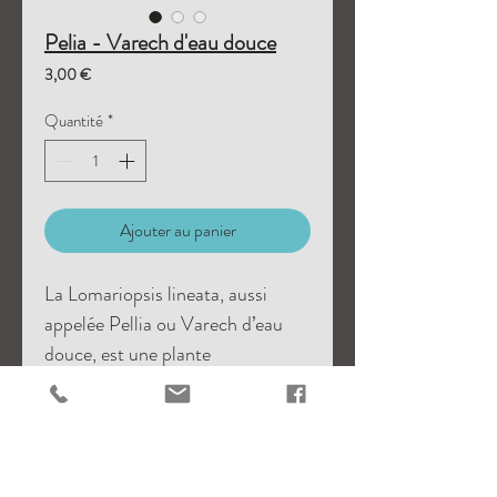
Pelia - Varech d'eau douce
Prix
3,00 €
Quantité
*
Ajouter au panier
La Lomariopsis lineata, aussi
appelée Pellia ou Varech d’eau
douce, est une plante
buissonnante qui peut être fixée
sur une roche ou une racine, ou
laissée libre dans l'aquarium