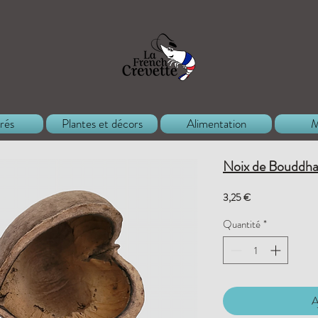
rés
Plantes et décors
Alimentation
M
Noix de Bouddh
Prix
3,25 €
Quantité
*
A