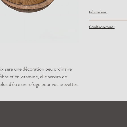
Informations :
C’est un produit naturel
Conditionnement :
minutes avant son intro
Si vous souhaitez limiter 
Vendue à l'unitée, taill
pendant 45 minutes. Si
tanins, laissez la cosse 
oix sera une décoration peu ordinaire
bre et en vitamine, elle servira de
plus d'être un refuge pour vos crevettes.