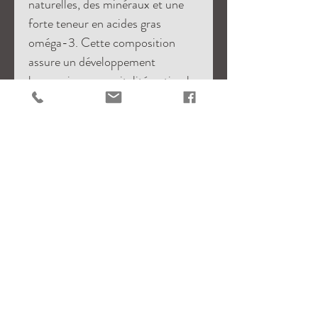
naturelles, des minéraux et une
forte teneur en acides gras
oméga-3. Cette composition
assure un développement
harmonieux, une vitalité optimale
et l’énergie nécessaire aux
nombreuses mues que les jeunes
crevettes effectuent durant leurs
premières semaines de vie.
Conditionnement :
Vendu à l'unité, pot de 35 gr.
Utilisation :
1 cuillère par jour.
Ingrédients :
Zooplancton, extraits de protéines